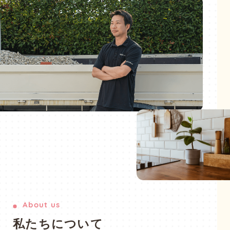
About us
私
た
ち
に
つ
い
て