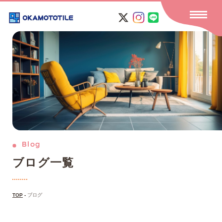
Blog
ブ
ロ
グ
一
覧
TOP
-
ブログ