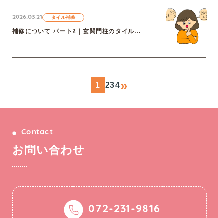
2026.03.21
タイル補修
補修について パート2｜玄関門柱のタイル補修
»
1
2
3
4
Contact
お
問
い
合
わ
せ
072-231-9816